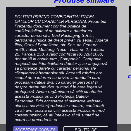
POLITICI PRIVIND CONFIDENTIALITATEA
DATELOR CU CARACTER PERSONAL Preambul
Prezentul document conține politica de
confidențialitate si de utilizare a datelor cu
caracter personal a Best Packaging S.R.L.,
persoană juridică de drept privat, cu sediul Judetul
Ilfov, Orasul Pantelimon, str. Sos. de Centura
nr.66, halele Mustang Traco - Hala nr. 2, Tarlaua
25, Parcela 158, avand cod fiscal RO32841060,
denumită in continuare „Compania”. Compania
respectă confidențialitatea datelor și se angajează
să protejeze datele cu caracter personal ale
clienților/colaboratorilor săi. Această rubrica are
CASOLETA PET 500 ML
C
scopul de a informa cu privire la modul în care
procesăm datele dvs. cu caracter personal și
despre drepturile dvs. şi modul în care legea vă
Citește mai mult
protejează. Avem rugămintea să citiți cu atenție
această Politică privind Protecția Datelor
Personale. Prin accesarea și utilizarea website-
ului și a serviciilor/produselor noastre, confirmați
că ați avut ocazia să citiți această Politică în mod
corespunzător, că ați înțeles-o și că sunteți de
acord cu prevederile ei.
ACCEPTARE COOKIES!
POLITICI DE