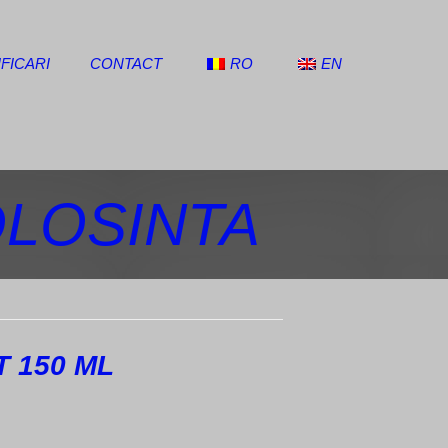
FICARI
CONTACT
RO
EN
OLOSINTA
 150 ML