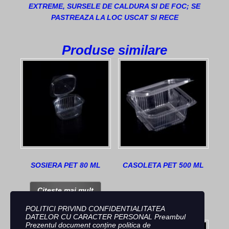
EXTREME, SURSELE DE CALDURA SI DE FOC; SE
PASTREAZA LA LOC USCAT SI RECE
Produse similare
SOSIERA PET 80 ML
CASOLETA PET 500 ML
Citește mai mult
POLITICI PRIVIND CONFIDENTIALITATEA
DATELOR CU CARACTER PERSONAL Preambul
Prezentul document conține politica de